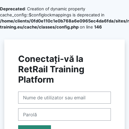
Deprecated
: Creation of dynamic property
cache_config::$configlockmappings is deprecated in
/home/clients/0fd0e110c1e0b768a6e0965ec4da6fda/sites/re
training.eu/cache/classes/config.php
on line
146
Sari la conţinutul principal
Conectați-vă la
RetRail Training
Platform
Treci peste crearea unui cont nou
Nume de utilizator sau email
Parolă